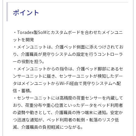
ポイント
・Toradex製SoMとカスタムボードを合わせたメインユニ
ットを開発
・メインユニットは、介護ベッド側面に添えつけされてお
り、介護職員が見守りシステムの設定を行うコントローラ
ーの役割を担う。
・メインユニットからの指令は、介護ベッド脚部にあるセ
ンサーユニットに届き、センサーユニットが検知したデー
タはメインユニットからWi-Fi経由で見守りシステムへ配
信・蓄積。
・センサーユニットには高精度の荷重センサーを内蔵して
おり、荷重分布や重心位置といったデータをベッド利用者
の姿勢や動きとして、介護職員の持つ端末に通知。安定か
つ迅速な通知が、ベッド利用者の転倒・転落のリスク低
減、介護職員の負担軽減につながる。